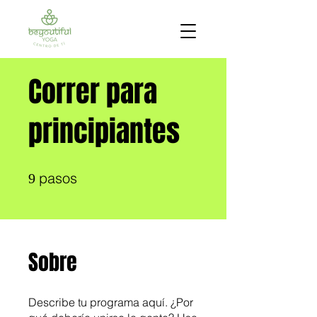
Correr para
principiantes
9 pasos
pasos
9
Sobre
Describe tu programa aquí. ¿Por