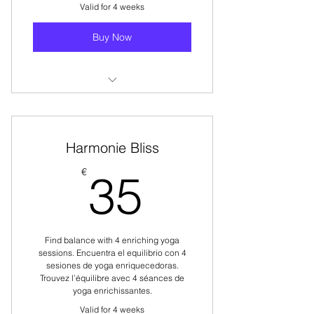
Valid for 4 weeks
Buy Now
Choose from 6 different types of
yoga classes.
Harmonie Bliss
Elige entre 6 tipos de clases de
yoga variadas.
35€
€
35
Choisissez parmi 6 types de cours
de yoga variés.
Find balance with 4 enriching yoga
sessions. Encuentra el equilibrio con 4
sesiones de yoga enriquecedoras.
Trouvez l’équilibre avec 4 séances de
yoga enrichissantes.
Valid for 4 weeks