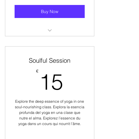
Buy Now
Choose from 6 different types of
yoga classes.
Soulful Session
Elige entre 6 tipos de clases de
yoga variadas.
15€
€
15
Choisissez parmi 6 types de cours
de yoga variés.
Explore the deep essence of yoga in one
soul-nourishing class. Explora la esencia
profunda del yoga en una clase que
nutre el alma. Explorez l’essence du
yoga dans un cours qui nourrit l’âme.