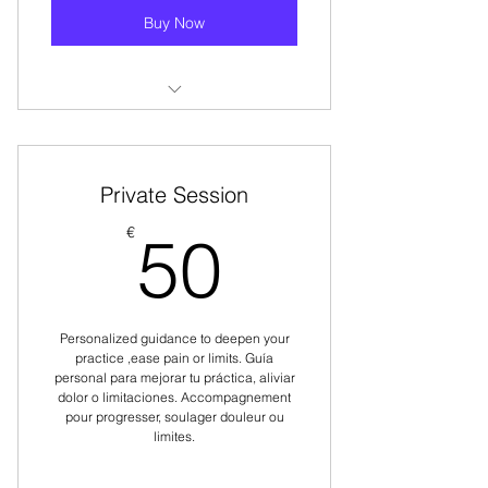
Buy Now
Select from 6 diverse yoga class
types.
Private Session
Elige entre 6 tipos de clases de
yoga variadas.
50€
€
50
Choisissez parmi 6 types de cours
de yoga variés.
Personalized guidance to deepen your
practice ,ease pain or limits. Guía
personal para mejorar tu práctica, aliviar
dolor o limitaciones. Accompagnement
pour progresser, soulager douleur ou
limites.