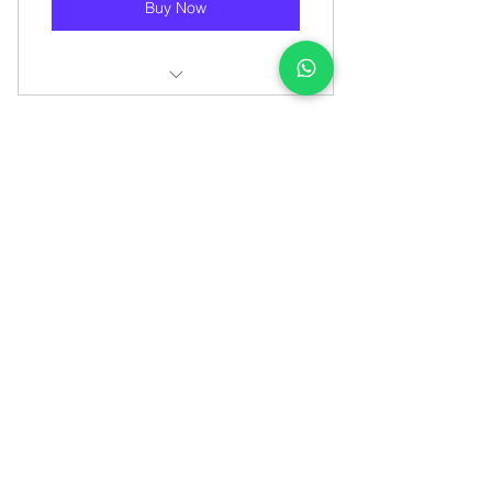
Buy Now
Las Colinas Golf & Country Club.
Studio
Classes
Timetable
Book a cl
ass
Plans
Team
Contact us