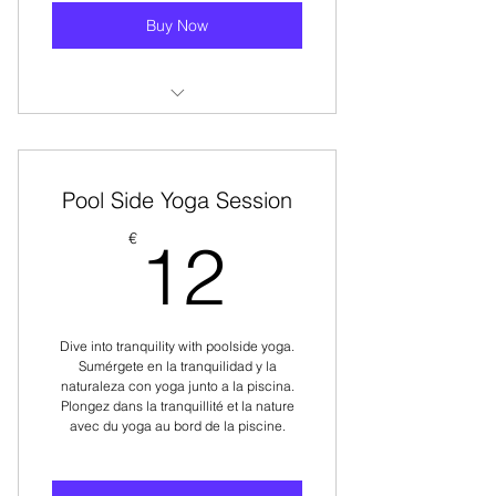
Buy Now
Duration: 1hr 30min.
Pool Side Yoga Session
12€
€
12
Dive into tranquility with poolside yoga.
Sumérgete en la tranquilidad y la
naturaleza con yoga junto a la piscina.
Plongez dans la tranquillité et la nature
avec du yoga au bord de la piscine.